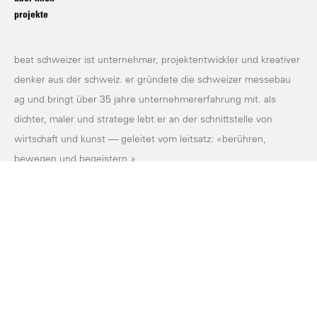
projekte
beat schweizer ist unternehmer, projektentwickler und kreativer
denker aus der schweiz. er gründete die schweizer messebau
ag und bringt über 35 jahre unternehmererfahrung mit. als
dichter, maler und stratege lebt er an der schnittstelle von
wirtschaft und kunst — geleitet vom leitsatz: «berühren,
bewegen und begeistern.»
dsgvo
impressum
© copyright 2026
erstellt von e621.ch