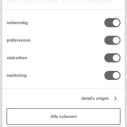
weiteren daten zusammen, die sie ihnen bereitgestellt
haben oder die sie im rahmen ihrer nutzung der dienste
gesammelt haben.
einwilligungsauswahl
notwendig
präferenzen
statistiken
marketing
details zeigen
Alle zulassen